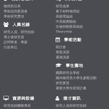
物理所沿革
研究成果
學術諮詢委員會
量子材料物理組
學術研究獎項
高能理論組
中高能實驗組
人員名錄
生物與動態系統組
Theory-Hub
研究人員、研究技師
博士後研究員
學術活動
訪問學者、專家
研討會
行政單位
專題演講
通識演講
學生園地
國際研究生學程
國內物理系大學生參觀活動
研究實習
暑期大學生研習計畫
資源與設備
徵才資訊
研究技師團隊專長
研究人員與研究技師