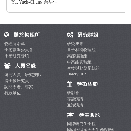
Yu, Yueh-Chung 余岳仲
關於物理所
研究群組
物理所沿革
研究成果
學術諮詢委員會
量子材料物理組
學術研究獎項
高能理論組
中高能實驗組
人員名錄
生物與動態系統組
Theory-Hub
研究人員、研究技師
博士後研究員
學術活動
訪問學者、專家
研討會
行政單位
專題演講
通識演講
學生園地
國際研究生學程
國內物理系大學生參觀活動