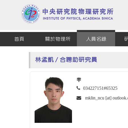
首頁
關於物理所
人員名錄
林孟凱 / 合聘助研究員
034227151#65325
mklin_ncu [at] outlook