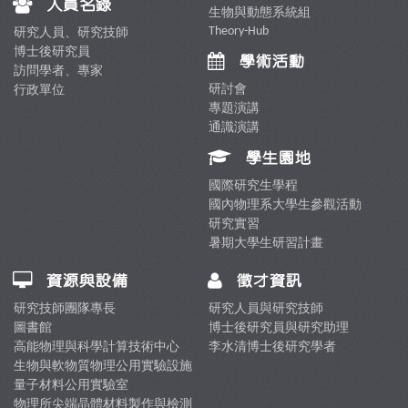
人員名錄
生物與動態系統組
Theory-Hub
研究人員、研究技師
博士後研究員
學術活動
訪問學者、專家
研討會
行政單位
專題演講
通識演講
學生園地
國際研究生學程
國內物理系大學生參觀活動
研究實習
暑期大學生研習計畫
資源與設備
徵才資訊
研究技師團隊專長
研究人員與研究技師
圖書館
博士後研究員與研究助理
高能物理與科學計算技術中心
李水清博士後研究學者
生物與軟物質物理公用實驗設施
量子材料公用實驗室
物理所尖端晶體材料製作與檢測