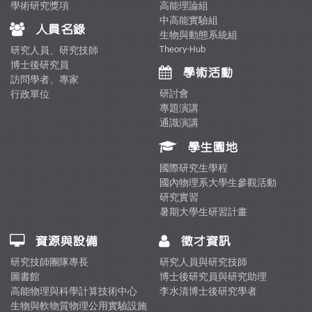
學術研究獎項
高能理論組
中高能實驗組
人員名錄
生物與動態系統組
Theory-Hub
研究人員、研究技師
博士後研究員
學術活動
訪問學者、專家
研討會
行政單位
專題演講
通識演講
學生園地
國際研究生學程
國內物理系大學生參觀活動
研究實習
暑期大學生研習計畫
資源與設備
徵才資訊
研究技師團隊專長
研究人員與研究技師
圖書館
博士後研究員與研究助理
高能物理與科學計算技術中心
李水清博士後研究學者
生物與軟物質物理公用實驗設施