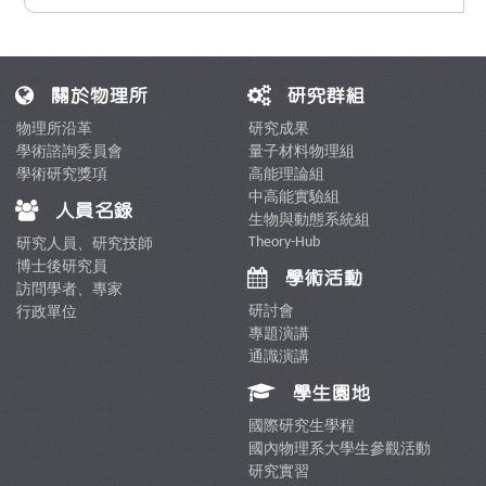
關於物理所
研究群組
物理所沿革
研究成果
學術諮詢委員會
量子材料物理組
學術研究獎項
高能理論組
中高能實驗組
人員名錄
生物與動態系統組
Theory-Hub
研究人員、研究技師
博士後研究員
學術活動
訪問學者、專家
研討會
行政單位
專題演講
通識演講
學生園地
國際研究生學程
國內物理系大學生參觀活動
研究實習