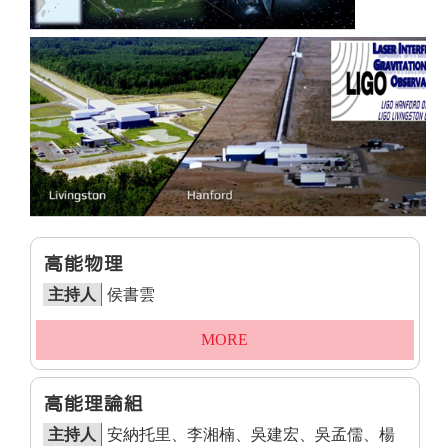
高能物理
主持人
侯書雲
MORE
高能理論組
主持人
安納托里、李湘楠、吳建宏、吳孟儒、楊