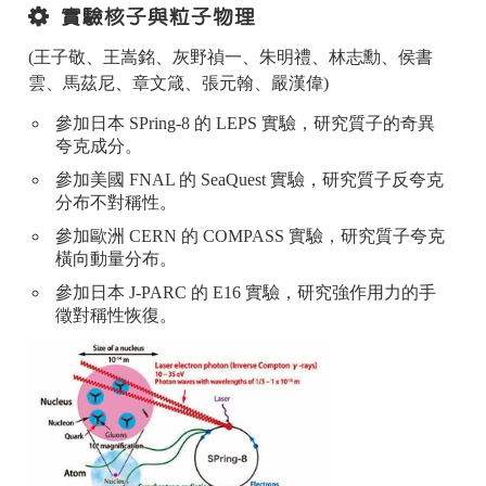
實驗核子與粒子物理
(王子敬、王嵩銘、灰野禎一、朱明禮、林志勳、侯書
雲、馬茲尼、章文箴、張元翰、嚴漢偉)
參加日本 SPring-8 的 LEPS 實驗，研究質子的奇異
夸克成分。
參加美國 FNAL 的 SeaQuest 實驗，研究質子反夸克
分布不對稱性。
參加歐洲 CERN 的 COMPASS 實驗，研究質子夸克
橫向動量分布。
參加日本 J-PARC 的 E16 實驗，研究強作用力的手
徵對稱性恢復。