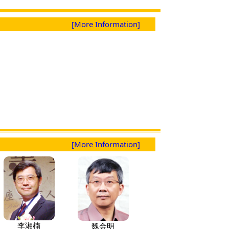
[More Information]
[More Information]
李湘楠
魏金明