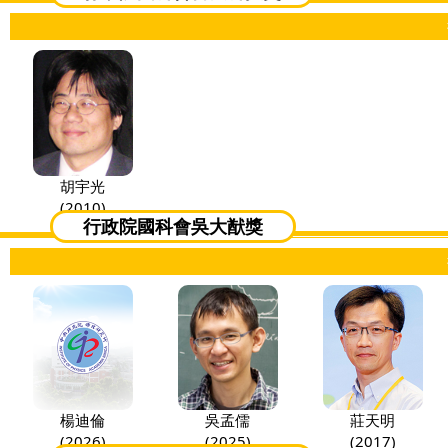
胡宇光
(2010)
行政院國科會吳大猷獎
楊迪倫
吳孟儒
莊天明
(2026)
(2025)
(2017)