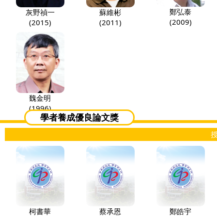
鄭弘泰
蘇維彬
灰野禎一
(2009)
(2011)
(2015)
魏金明
(1996)
學者養成優良論文獎
柯書華
蔡承恩
鄭皓宇