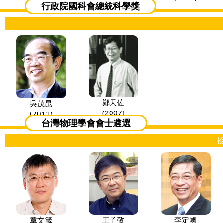
行政院國科會總統科學獎
鄭天佐
吳茂昆
(2007)
(2011)
台灣物理學會會士遴選
章文箴
王子敬
李定國