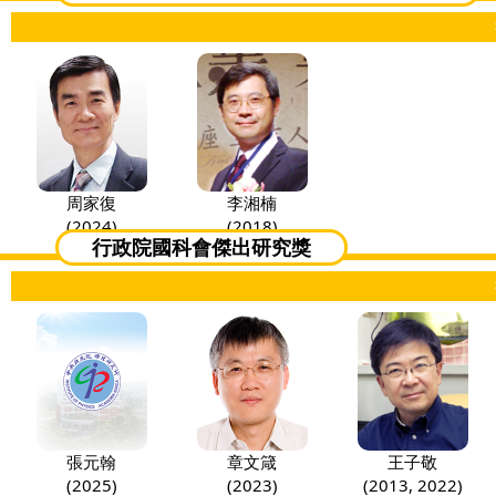
周家復
李湘楠
(2024)
(2018)
行政院國科會傑出研究獎
張元翰
章文箴
王子敬
(2025)
(2023)
(2013, 2022)