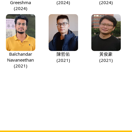
Greeshma
(2024)
(2024)
(2024)
Balchandar
陳哲佑
黃俊豪
Navaneethan
(2021)
(2021)
(2021)