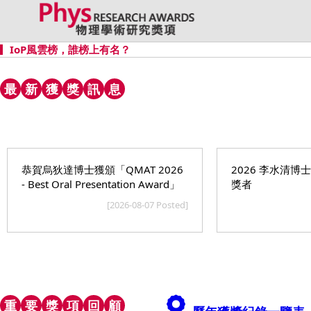
IoP風雲榜，誰榜上有名？
最
新
獲
獎
訊
息
恭賀烏狄達博士獲頒「QMAT 2026
2026 李水清博
- Best Oral Presentation Award」
獎者
[2026-08-07 Posted]
重
要
獎
項
回
顧