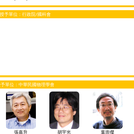
授予單位：行政院/國科會
授予單位：中華民國物理學會
張嘉升
胡宇光
葉崇傑