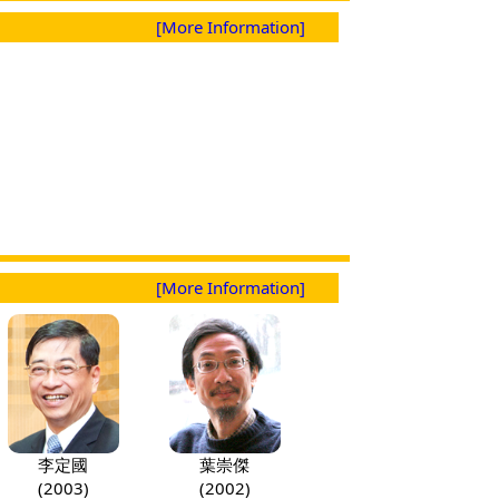
[More Information]
[More Information]
李定國
葉崇傑
(2003)
(2002)