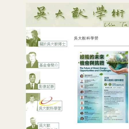
吳大猷科學營