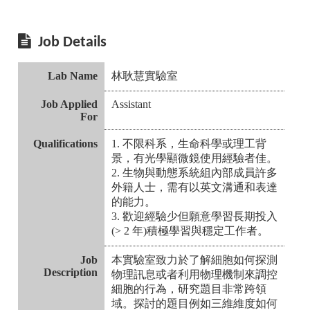
Job Details
Lab Name
林耿慧實驗室
Job Applied
Assistant
For
Qualifications
1. 不限科系，生命科學或理工背
景，有光學顯微鏡使用經驗者佳。
2. 生物與動態系統組內部成員許多
外籍人士，需有以英文溝通和表達
的能力。
3. 歡迎經驗少但願意學習長期投入
(> 2 年)積極學習與穩定工作者。
Job
本實驗室致力於了解細胞如何探測
Description
物理訊息或者利用物理機制來調控
細胞的行為，研究題目非常跨領
域。探討的題目例如三維維度如何