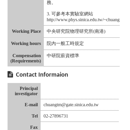
務。
3. 可參考本實驗室網站
http://www.phys.sinica.edu.tw/~chuangtm/
Working Place
中央研究院物理研究所(南港)
Working hours
院內一般工時規定
Compensation
中研院薪資標準
(Requirements)
Contact Informaion
Principal
investigator
E-mail
chuangtm@gate.sinica.edu.tw
Tel
02-27896731
Fax