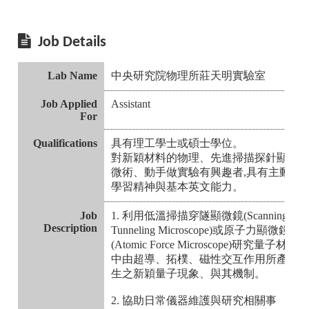
Job Details
Lab Name
中央研究院物理所莊天明實驗室
Job Applied
Assistant
For
Qualifications
具有理工學士或碩士學位。
對新穎材料的物理、先進掃描探針顯
微術、動手做實驗有興趣者,具有主動
學習精神與基本英文能力。
Job
1. 利用低溫掃描穿隧顯微鏡(Scanning
Description
Tunneling Microscope)或原子力顯微鏡
(Atomic Force Microscope)研究量子材料
中由超導、拓樸、磁性交互作用所產
生之新穎量子現象、與其機制。
2. 協助日常儀器維護與研究相關事