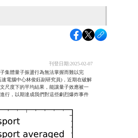
刊登日期:2025-02-07
中子集體量子振盪行為無法掌握而難以完
高速電腦中心林俊鈺副研究員)，近期在破解
天文尺度下的平均結果，能讓量子效應被一
以進行，以期達成我們對這些劇烈爆炸事件